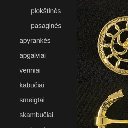
plokštinės
pasaginės
apyrankės
apgalviai
vėriniai
kabučiai
smeigtai
skambučiai